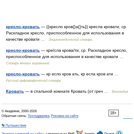
кресло-кровать
— {{кресло кров{}а{}ть}} кресла кровати; ср.
Раскладное кресло, приспособленное для использования в
качестве кровати …
Энциклопедический словарь
кресло-кровать
— кре/сла крова/ти; ср. Раскладное кресло,
приспособленное для использования в качестве кровати …
Словарь многих выражений
кресло-кровать
— кр есло кров ать, кр есла кров ати …
Русский орфографический словарь
Кровать
— в спальной комнате Кровать (от греч …
Википедия
© Академик, 2000-2026
18+
Обратная связь:
Техподдержка
,
Реклама на сайте
👣 Путешествия
Экспорт словарей на сайты
, сделанные на PHP,
Joomla,
Drupal,