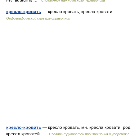
FR fauteuil lit …
Справочник технического переводчика
кресло-кровать
— кресло кровать, кресла кровати …
Орфографический словарь-справочник
кресло-кровать
— кресло кровать, мн. кресла кровати, род.
кресел кроватей …
Словарь трудностей произношения и ударения в